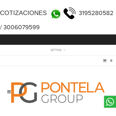
COTIZACIONES
3195280582
/ 3006079599
SETTING
0
Toggle
navigation